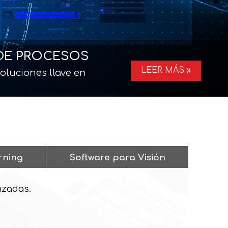
 DE PROCESOS
LEER MÁS »
soluciones llave en
rning
Software para Visión
nzadas.