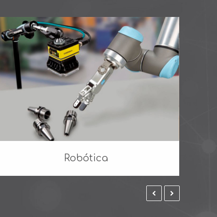
Robótica
previous
next
slide
slide