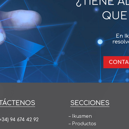
¿TIENE 
QUE
En I
resolv
CONTA
TÁCTENOS
SECCIONES
–
Ikusmen
+34) 94 674 42 92
–
Productos